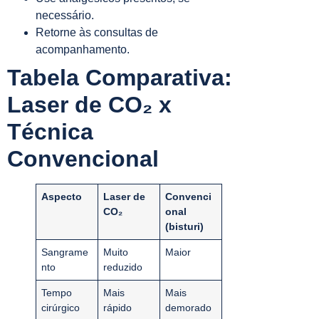
necessário.
Retorne às consultas de
acompanhamento.
Tabela Comparativa:
Laser de CO₂ x
Técnica
Convencional
Aspecto
Laser de
Convenci
CO₂
onal
(bisturi)
Sangrame
Muito
Maior
nto
reduzido
Tempo
Mais
Mais
cirúrgico
rápido
demorado