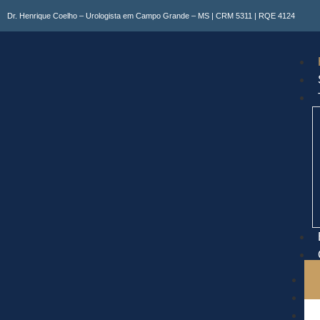
Dr. Henrique Coelho – Urologista em Campo Grande – MS | CRM 5311 | RQE 4124